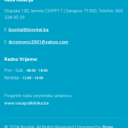
Stupska 19D, lamela C3/PP17 | Sarajevo 71000, Telefon: 060
328 90 39
E:
biovital@biovital.ba
E:
ibrisimovic2001@yahoo.com
Radno Vrijeme:
Pon - Sub -
08:00 - 18:00
Nedelja -
12:00 - 16:00
Posjetite našu sestrinsku ustanovu
www.vasapoliklinika.ba
© 2024 Biovital. All Rights Reserved | Designed by
Bojan