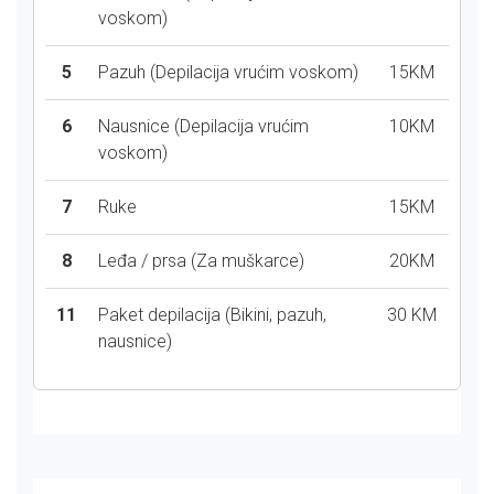
voskom)
5
Pazuh (Depilacija vrućim voskom)
15KM
6
Nausnice (Depilacija vrućim
10KM
voskom)
7
Ruke
15KM
8
Leđa / prsa (Za muškarce)
20KM
11
Paket depilacija (Bikini, pazuh,
30 KM
nausnice)