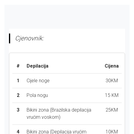
Cjenovnik:
#
Depilacija
Cijena
1
Cijele noge
30KM
2
Pola nogu
15 KM
3
Bikini zona (Brazilska depilacija
25KM
vrućim voskom)
4
Bikini zona (Depilacija vrućim
10KM