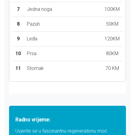
7
Jedna noga
100KM
8
Pazuh
50KM
9
Leđa
120KM
10
Prsa
80KM
11
Stomak
70 KM
Radno vrijeme:
Uvjerite se u fascinantnu regenerativnu moć