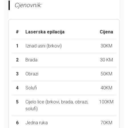
Cjenovnik:
#
Laserska epilacija
Cijena
1
Iznad usni (brkovi)
30KM
2
Brada
30 KM
3
Obrazi
50KM
4
Solufi
40KM
5
Cijelo lice (brkovi, brada, obrazi,
100KM
solufi)
6
Jedna ruka
70KM